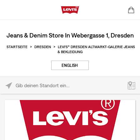
Jeans & Denim Store In Webergasse 1, Dresden
STARTSEITE
>
DRESDEN
>
LEVI'S® DRESDEN ALTMARKT-GALERIE JEANS
& BEKLEIDUNG
ENGLISH
Please enter City, State, or Zip Code