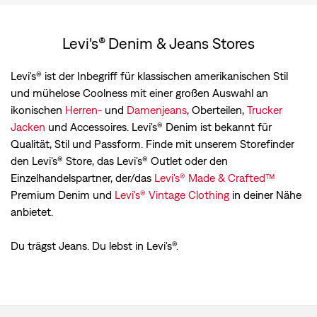
Levi's® Denim & Jeans Stores
Levi's® ist der Inbegriff für klassischen amerikanischen Stil
und mühelose Coolness mit einer großen Auswahl an
ikonischen
Herren-
und
Damenjeans
, Oberteilen,
Trucker
Jacken
und Accessoires. Levi's® Denim ist bekannt für
Qualität, Stil und Passform. Finde mit unserem Storefinder
den Levi's® Store, das Levi's® Outlet oder den
Einzelhandelspartner, der/das
Levi's® Made & Crafted™
Premium Denim und
Levi's® Vintage Clothing
in deiner Nähe
anbietet.
Du trägst Jeans. Du lebst in Levi's®.