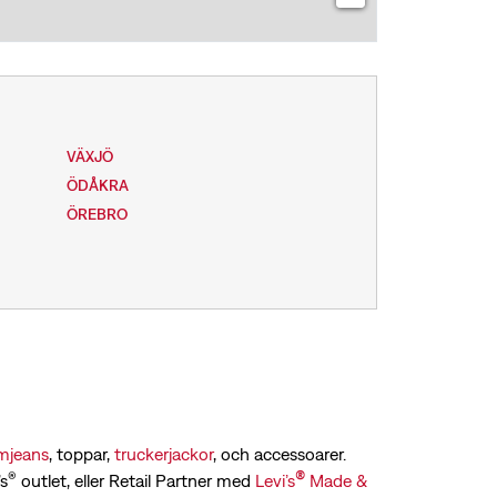
VÄXJÖ
ÖDÅKRA
ÖREBRO
mjeans
, toppar,
truckerjackor
, och accessoarer.
®
®
’s
outlet, eller Retail Partner med
Levi’s
Made &