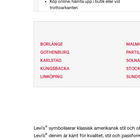
Köp online, hämta upp i butik eller vid
trottoarkanten
(740) 965-4078
Se vägbeskrivning
BORLÄNGE
MALM
GOTHENBURG
PARTI
KARLSTAD
SOLN
KUNGSBACKA
STOC
LINKÖPING
SUNDS
®
Levi's
symboliserar klassisk amerikansk stil och o
®
Levi’s
denim är känt för kvalitet, stil och passform.