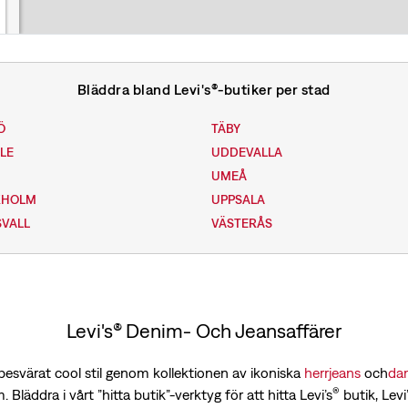
Bläddra bland Levi's®-butiker per stad
Ö
TÄBY
LLE
UDDEVALLA
A
UMEÅ
KHOLM
UPPSALA
VALL
VÄSTERÅS
Levi's® Denim- Och Jeansaffärer
besvärat cool stil genom kollektionen av ikoniska
herrjeans
och
da
®
 Bläddra i vårt ”hitta butik”-verktyg för att hitta Levi’s
butik, Levi