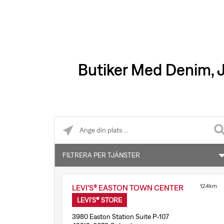
Butiker Med Denim, J
Please enter City, State, or Zip Code
FILTRERA PER TJÄNSTER
Onlinereturer accepteras
12.4km
LEVI'S® EASTON TOWN CENTER
Levi's® Tailor Shop
LEVI'S® STORE
3980 Easton Station Suite P-107