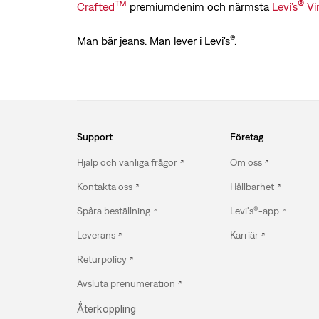
™
®
Crafted
premiumdenim och närmsta
Levi’s
Vi
®
Man bär jeans. Man lever i Levi's
.
Support
Företag
Hjälp och vanliga frågor
Om oss
Kontakta oss
Hållbarhet
Spåra beställning
Levi's®-app
Leverans
Karriär
Returpolicy
Avsluta prenumeration
Ǻterkoppling