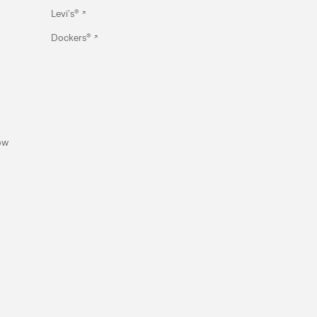
Levi's®
Dockers®
ów