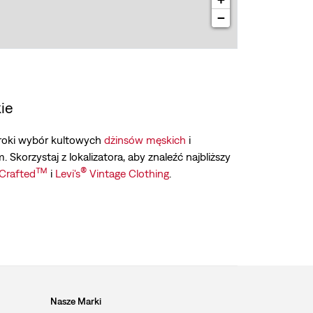
−
ie
zeroki wybór kultowych
dżinsów męskich
i
. Skorzystaj z lokalizatora, aby znaleźć najbliższy
™
®
Crafted
i
Levi's
Vintage Clothing
.
Nasze Marki