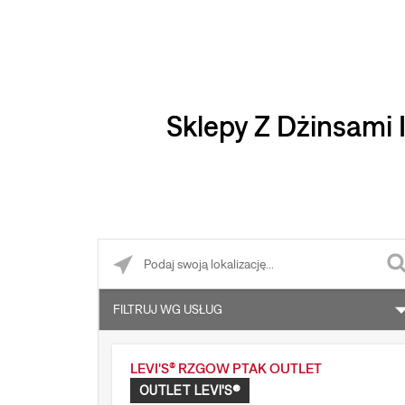
Sklepy Z Dżinsami 
Please enter City, State, or Zip Code
FILTRUJ WG USŁUG
Obsługa zwrotów zamówień internetowych
LEVI'S® RZGOW PTAK OUTLET
Levi's® Tailor Shop
OUTLET LEVI'S®