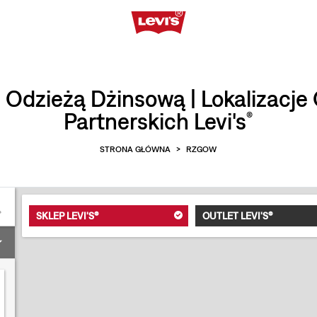
I Odzieżą Dżinsową | Lokalizacje
Partnerskich Levi's
®
STRONA GŁÓWNA
>
RZGOW
SKLEP LEVI'S®
OUTLET LEVI'S®