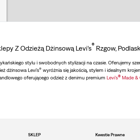
®
klepy Z Odzieżą Dżinsową Levi's
Rzgow, Podlask
ykańskiego stylu i swobodnych stylizacji na czasie. Oferujemy s
®
ież dżinsowa Levi's
wyróżnia się jakością, stylem i idealnym krojem
®
handlowego oferującego odzież z denimu premium
Levi's
Made & 
SKLEP
Kwestie Prawne