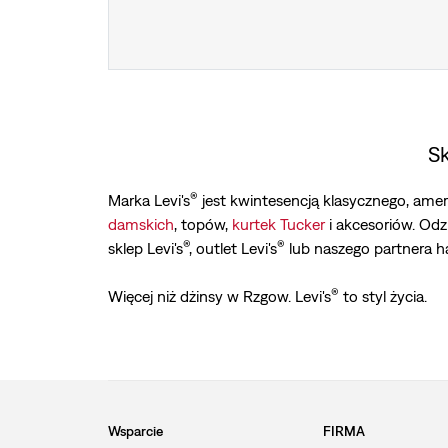
S
®
Marka Levi's
jest kwintesencją klasycznego, amer
damskich
, topów,
kurtek Tucker
i akcesoriów. Odz
®
®
sklep Levi's
, outlet Levi's
lub naszego partnera 
®
Więcej niż dżinsy w Rzgow. Levi's
to styl życia.
Wsparcie
FIRMA