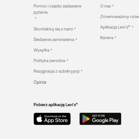
Pomoc i często zadawane
O nas
pytania
Zrównoważony rozw
Aplikacja Levi's®
Skontaktuj się z nami
Kariera
Śledzenie zamówienia
Wysyłka
Polityka zwrotów
Rezygnacja z subskrypcji
Opinia
Pobierz aplikację Levi's®