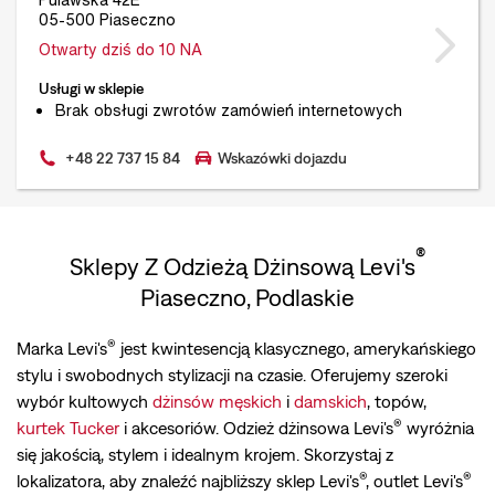
05-500 Piaseczno
Otwarty dziś do 10 NA
Usługi w sklepie
Brak obsługi zwrotów zamówień internetowych
+48 22 737 15 84
Wskazówki dojazdu
®
Sklepy Z Odzieżą Dżinsową Levi's
Piaseczno, Podlaskie
®
Marka Levi's
jest kwintesencją klasycznego, amerykańskiego
stylu i swobodnych stylizacji na czasie. Oferujemy szeroki
wybór kultowych
dżinsów męskich
i
damskich
, topów,
®
kurtek Tucker
i akcesoriów. Odzież dżinsowa Levi's
wyróżnia
się jakością, stylem i idealnym krojem. Skorzystaj z
®
®
lokalizatora, aby znaleźć najbliższy sklep Levi's
, outlet Levi's