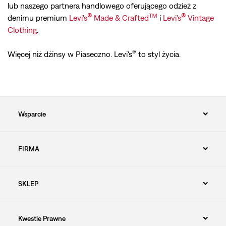
lub naszego partnera handlowego oferującego odzież z
®
™
®
denimu premium
Levi's
Made & Crafted
i
Levi's
Vintage
Clothing
.
®
Więcej niż dżinsy w Piaseczno. Levi's
to styl życia.
Wsparcie
FIRMA
SKLEP
Kwestie Prawne