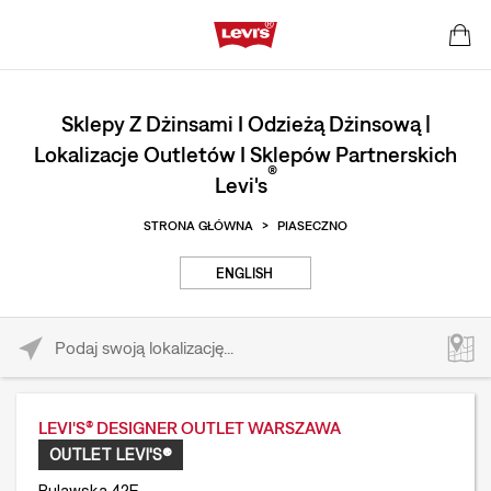
Sklepy Z Dżinsami I Odzieżą Dżinsową |
Lokalizacje Outletów I Sklepów Partnerskich
®
Levi's
STRONA GŁÓWNA
>
PIASECZNO
ENGLISH
Please enter City, State, or Zip Code
LEVI'S® DESIGNER OUTLET WARSZAWA
OUTLET LEVI'S®
Pulawska 42E