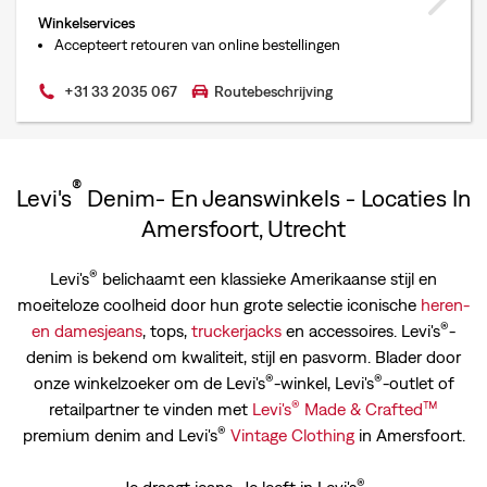
Winkelservices
Accepteert retouren van online bestellingen
+31 33 2035 067
Routebeschrijving
®
Levi's
Denim- En Jeanswinkels - Locaties In
Amersfoort, Utrecht
®
Levi's
belichaamt een klassieke Amerikaanse stijl en
moeiteloze coolheid door hun grote selectie iconische
heren-
®
en
damesjeans
, tops,
truckerjacks
en accessoires. Levi's
-
denim is bekend om kwaliteit, stijl en pasvorm. Blader door
®
®
onze winkelzoeker om de Levi's
-winkel, Levi's
-outlet of
®
™
retailpartner te vinden met
Levi's
Made & Crafted
®
premium denim and Levi's
Vintage Clothing
in Amersfoort.
®