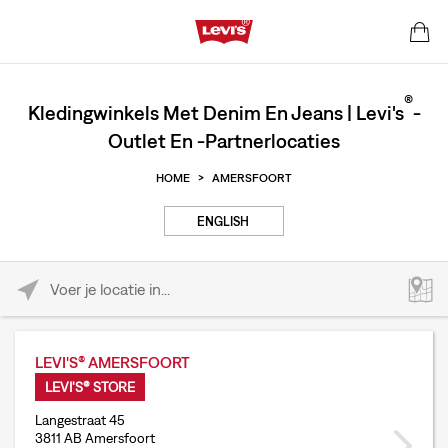
®
Kledingwinkels Met Denim En Jeans | Levi's
-
Outlet En -partnerlocaties
HOME
>
AMERSFOORT
ENGLISH
Please enter City, State, or Zip Code
LEVI'S® AMERSFOORT
LEVI'S® STORE
Langestraat 45
3811 AB Amersfoort