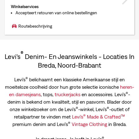
Winkelservices
Accepteert retouren van online bestellingen
Routebeschrijving
®
Levi's
Denim- En Jeanswinkels - Locaties In
Breda, Noord-Brabant
®
Levi's
belichaamt een klassieke Amerikaanse stijl en
moeiteloze coolheid door hun grote selectie iconische
heren-
®
en
damesjeans
, tops,
truckerjacks
en accessoires. Levi's
-
denim is bekend om kwaliteit, stijl en pasvorm. Blader door
®
®
onze winkelzoeker om de Levi's
-winkel, Levi's
-outlet of
®
™
retailpartner te vinden met
Levi's
Made & Crafted
®
premium denim and Levi's
Vintage Clothing
in Breda.
®