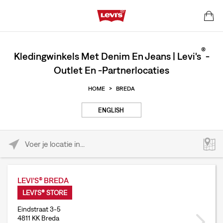
®
Kledingwinkels Met Denim En Jeans | Levi's
-
Outlet En -partnerlocaties
HOME
>
BREDA
ENGLISH
Please enter City, State, or Zip Code
LEVI'S® BREDA
LEVI'S® STORE
Eindstraat 3-5
4811 KK Breda