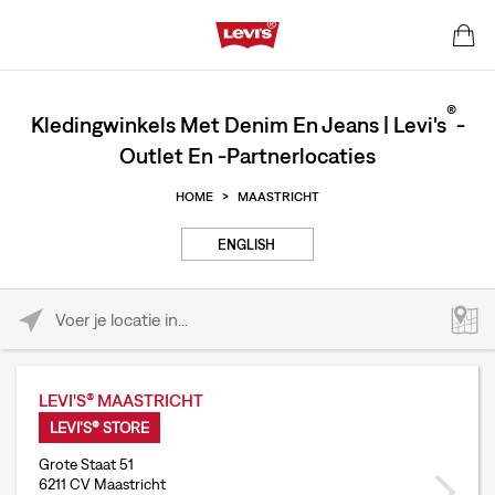
®
Kledingwinkels Met Denim En Jeans | Levi's
-
Outlet En -partnerlocaties
HOME
>
MAASTRICHT
ENGLISH
Please enter City, State, or Zip Code
LEVI'S® MAASTRICHT
LEVI'S® STORE
Grote Staat 51
6211 CV Maastricht