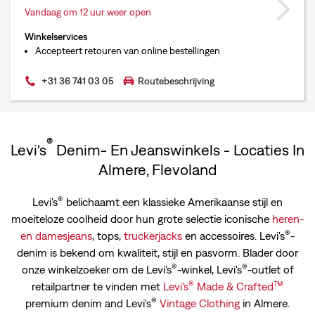
Vandaag om 12 uur weer open
Winkelservices
Accepteert retouren van online bestellingen
+31 36 741 03 05
Routebeschrijving
®
Levi's
Denim- En Jeanswinkels - Locaties In
Almere, Flevoland
®
Levi's
belichaamt een klassieke Amerikaanse stijl en
moeiteloze coolheid door hun grote selectie iconische
heren-
®
en
damesjeans
, tops,
truckerjacks
en accessoires. Levi's
-
denim is bekend om kwaliteit, stijl en pasvorm. Blader door
®
®
onze winkelzoeker om de Levi's
-winkel, Levi's
-outlet of
®
™
retailpartner te vinden met
Levi's
Made & Crafted
®
premium denim and Levi's
Vintage Clothing
in Almere.