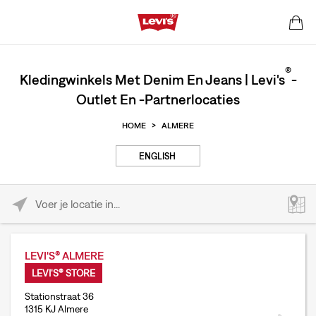
®
Kledingwinkels Met Denim En Jeans | Levi's
-
Outlet En -partnerlocaties
HOME
>
ALMERE
ENGLISH
Please enter City, State, or Zip Code
LEVI'S® ALMERE
LEVI'S® STORE
Stationstraat 36
1315 KJ Almere