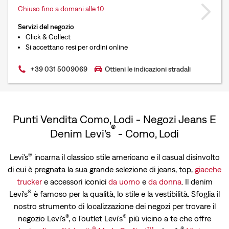
Chiuso fino a domani alle 10
Servizi del negozio
Click & Collect
Si accettano resi per ordini online
+39 031 5009069
Ottieni le indicazioni stradali
Punti Vendita Como, Lodi - Negozi Jeans E
®
Denim Levi's
- Como, Lodi
®
Levi's
incarna il classico stile americano e il casual disinvolto
di cui è pregnata la sua grande selezione di jeans, top,
giacche
trucker
e accessori iconici
da uomo
e
da donna
. Il denim
®
Levi's
è famoso per la qualità, lo stile e la vestibilità. Sfoglia il
nostro strumento di localizzazione dei negozi per trovare il
®
®
negozio Levi's
, o l'outlet Levi's
più vicino a te che offre