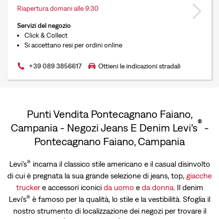
Riapertura domani alle 9:30
Servizi del negozio
Click & Collect
Si accettano resi per ordini online
+39 089 3856617
Ottieni le indicazioni stradali
Punti Vendita Pontecagnano Faiano,
®
Campania - Negozi Jeans E Denim Levi's
-
Pontecagnano Faiano, Campania
®
Levi's
incarna il classico stile americano e il casual disinvolto
di cui è pregnata la sua grande selezione di jeans, top,
giacche
trucker
e accessori iconici
da uomo
e
da donna
. Il denim
®
Levi's
è famoso per la qualità, lo stile e la vestibilità. Sfoglia il
nostro strumento di localizzazione dei negozi per trovare il