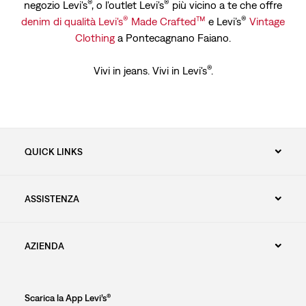
®
®
negozio Levi's
, o l'outlet Levi's
più vicino a te che offre
®
™
®
denim di qualità Levi's
Made Crafted
e Levi’s
Vintage
Clothing
a Pontecagnano Faiano.
®
Vivi in jeans. Vivi in Levi's
.
QUICK LINKS
ASSISTENZA
AZIENDA
Scarica la App Levi’s®