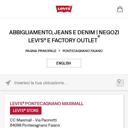
ABBIGLIAMENTO, JEANS E DENIM | NEGOZI
®
LEVI’S® E FACTORY OUTLET
PAGINA PRINCIPALE
>
PONTECAGNANO FAIANO
ENGLISH
Please enter City, State, or Zip Code
LEVI'S® PONTECAGNANO MAXIMALL
LEVI'S® STORE
CC Maximall - Via Pacinotti
84098 Pontecagnano Faiano