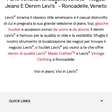
®
Jeans E Denim Levi's
- Roncadelle, Veneto
®
Levi's
incarna il classico stile americano e il casual disinvolto
di cui è pregnata la sua grande selezione di jeans, top,
giacche
trucker
e accessori iconici
da uomo
e
da donna
. Il denim
®
Levi's
è famoso per la qualità, lo stile e la vestibilità. Sfoglia il
nostro strumento di localizzazione dei negozi per trovare il
®
®
negozio Levi's
, o l'outlet Levi's
più vicino a te che offre
®
™
®
denim di qualità Levi's
Made Crafted
e Levi’s
Vintage
Clothing
a Roncadelle.
®
Vivi in jeans. Vivi in Levi's
.
QUICK LINKS