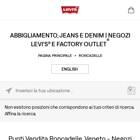
ABBIGLIAMENTO, JEANS E DENIM | NEGOZI
®
LEVI’S® E FACTORY OUTLET
PAGINA PRINCIPALE
>
RONCADELLE
ENGLISH
Please enter City, State, or Zip Code
Non esistono posizioni che corrispondono ai tuoi criteri di ricerca.
Affina la ricerca.
Punti Vendita Roncadelle, Veneto - Negozi