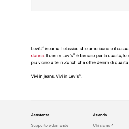
®
Levi’s
incarna il classico stile americano e il casua
®
donna
. Il denim Levi's
è famoso per la qualità, lo s
più vicino a te in Zürich che offre denim di qualità 
®
Vivi in jeans. Vivi in Levi’s
.
Assistenza
Azienda
Supporto e domande
Chi siamo