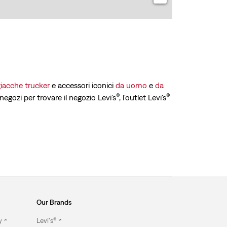
iacche trucker
e accessori iconici
da uomo
e
da
®
®
 negozi per trovare il negozio Levi's
, l'outlet Levi's
Our Brands
y
Levi's®