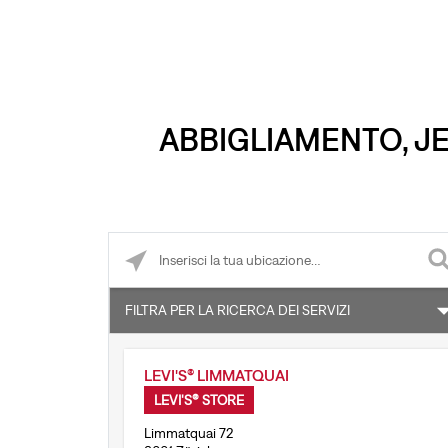
ABBIGLIAMENTO, JE
Please enter City, State, or Zip Code
FILTRA PER LA RICERCA DEI SERVIZI
Si accettano resi per ordini online
LEVI'S® LIMMATQUAI
Levi's® Tailor Shop
LEVI'S® STORE
Limmatquai 72