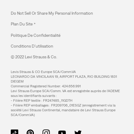
Do Not Sell Or Share My Personal Information
Plan Du Site
Politique De Confidentialité
Conditions D’utilisation
© 2022 Levi Strauss & Co.
Levis Strauss & CO Europe SCA/Comm.VA
LEONARDO DA VINCILAAN 19, AIRPORT PLAZA, RIO BUILDING 1831
DIEGEM
Commercial Registered Number: 424.656.991
Levi Strauss Europe SCA/Comm. VA est enregistrée auprès de l’ADEME
sous les identifiants suivants :
- Filière REP textile : FR247485_11GDTH
- Filière REP emballages : FR209706_01ESGZ (enregistrement via la
société Levi Strauss Continental, mandataire de Levi Strauss Europe
SCA/Comm.VA)