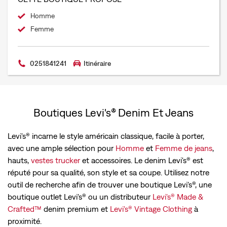
Homme
Femme
0251841241
Itinéraire
Boutiques Levi's® Denim Et Jeans
Levi's® incarne le style américain classique, facile à porter,
avec une ample sélection pour
Homme
et
Femme de jeans
,
hauts,
vestes trucker
et accessoires. Le denim Levi's® est
réputé pour sa qualité, son style et sa coupe. Utilisez notre
outil de recherche afin de trouver une boutique Levi's®, une
boutique outlet Levi's® ou un distributeur
Levi's® Made &
Crafted™
denim premium et
Levi's® Vintage Clothing
à
proximité.