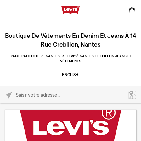
Boutique De Vêtements En Denim Et Jeans À 14
Rue Crebillon, Nantes
PAGE D'ACCUEIL
>
NANTES
>
LEVI'S® NANTES CREBILLON JEANS ET
VÊTEMENTS
ENGLISH
Please enter City, State, or Zip Code