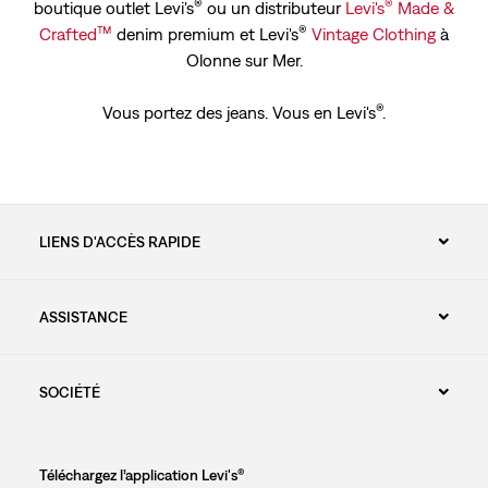
®
®
boutique outlet Levi's
ou un distributeur
Levi's
Made &
™
®
Crafted
denim premium et Levi's
Vintage Clothing
à
Olonne sur Mer.
®
Vous portez des jeans. Vous en Levi's
.
LIENS D'ACCÈS RAPIDE
ASSISTANCE
SOCIÉTÉ
Téléchargez l’application Levi's®