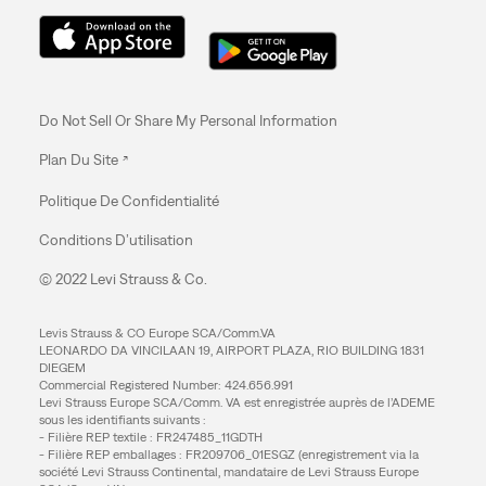
Do Not Sell Or Share My Personal Information
Plan Du Site
Politique De Confidentialité
Conditions D’utilisation
© 2022 Levi Strauss & Co.
Levis Strauss & CO Europe SCA/Comm.VA
LEONARDO DA VINCILAAN 19, AIRPORT PLAZA, RIO BUILDING 1831
DIEGEM
Commercial Registered Number: 424.656.991
Levi Strauss Europe SCA/Comm. VA est enregistrée auprès de l’ADEME
sous les identifiants suivants :
- Filière REP textile : FR247485_11GDTH
- Filière REP emballages : FR209706_01ESGZ (enregistrement via la
société Levi Strauss Continental, mandataire de Levi Strauss Europe