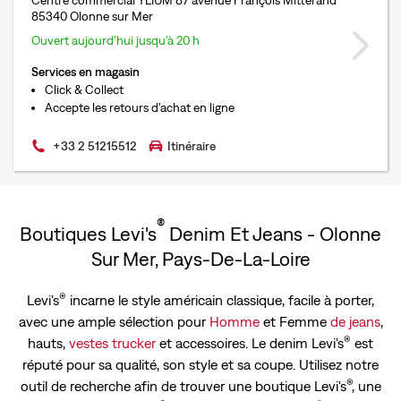
Centre commercial YLIUM 87 avenue François Mitterand
85340 Olonne sur Mer
Ouvert aujourd’hui jusqu’à 20 h
Services en magasin
Click & Collect
Accepte les retours d'achat en ligne
+33 2 51215512
Itinéraire
®
Boutiques Levi's
Denim Et Jeans - Olonne
Sur Mer, Pays-De-La-Loire
®
Levi's
incarne le style américain classique, facile à porter,
avec une ample sélection pour
Homme
et Femme
de jeans
,
®
hauts,
vestes trucker
et accessoires. Le denim Levi's
est
réputé pour sa qualité, son style et sa coupe. Utilisez notre
®
outil de recherche afin de trouver une boutique Levi's
, une