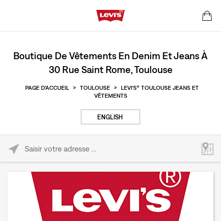
Boutique De Vêtements En Denim Et Jeans À
30 Rue Saint Rome, Toulouse
PAGE D'ACCUEIL
>
TOULOUSE
>
LEVI'S® TOULOUSE JEANS ET
VÊTEMENTS
ENGLISH
Please enter City, State, or Zip Code