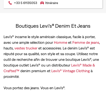
+33 5 61135053
Itinéraire
Boutiques Levi's® Denim Et Jeans
Levi's® incarne le style américain classique, facile à porter,
avec une ample sélection pour
Homme
et
Femme de jeans
,
hauts,
vestes trucker
et accessoires. Le denim Levi's® est
réputé pour sa qualité, son style et sa coupe. Utilisez notre
outil de recherche afin de trouver une boutique Levi's®, une
boutique outlet Levi's® ou un distributeur
Levi's® Made &
Crafted™
denim premium et
Levi's® Vintage Clothing
à
proximité.
Vous portez des jeans. Vous en Levi's®.