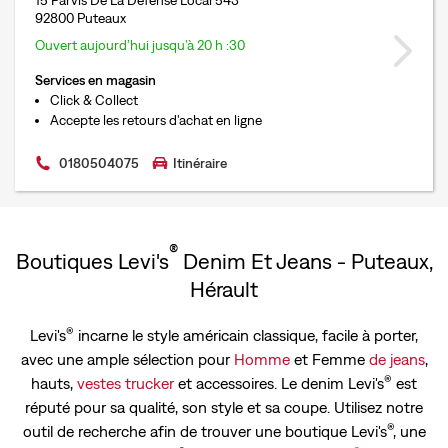
15 Parvis De La Défense Local 543
92800 Puteaux
Ouvert aujourd’hui jusqu’à 20 h :30
Services en magasin
Click & Collect
Accepte les retours d'achat en ligne
0180504075
Itinéraire
®
Boutiques Levi's
Denim Et Jeans - Puteaux,
Hérault
®
Levi's
incarne le style américain classique, facile à porter,
avec une ample sélection pour
Homme
et Femme
de jeans
,
®
hauts,
vestes trucker
et accessoires. Le denim Levi's
est
réputé pour sa qualité, son style et sa coupe. Utilisez notre
®
outil de recherche afin de trouver une boutique Levi's
, une