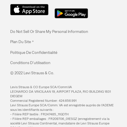
Do Not Sell Or Share My Personal Information
Plan Du Site
Politique De Confidentialité
Conditions D’utilisation
© 2022 Levi Strauss & Co.
Levis Strauss & CO Europe SCA/Comm.VA
LEONARDO DA VINCILAAN 19, AIRPORT PLAZA, RIO BUILDING 1831
DIEGEM
Commercial Registered Number: 424.656.991
Levi Strauss Europe SCA/Comm. VA est enregistrée auprès de l’ADEME
sous les identifiants suivants :
- Filière REP textile : FR247485_11GDTH
- Filière REP emballages : FR209706_01ESGZ (enregistrement via la
société Levi Strauss Continental, mandataire de Levi Strauss Europe