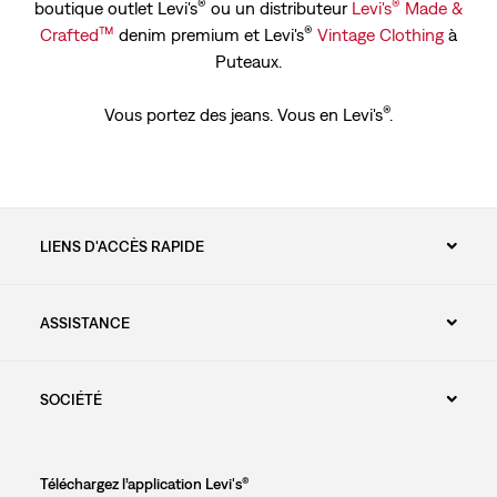
®
®
boutique outlet Levi's
ou un distributeur
Levi's
Made &
™
®
Crafted
denim premium et Levi's
Vintage Clothing
à
Puteaux.
®
Vous portez des jeans. Vous en Levi's
.
LIENS D'ACCÈS RAPIDE
ASSISTANCE
SOCIÉTÉ
Téléchargez l’application Levi's®