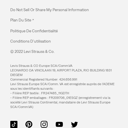
Do Not Sell Or Share My Personal Information
Plan Du Site
Politique De Confidentialité
Conditions D’utilisation
© 2022 Levi Strauss & Co.
Levis Strauss & CO Europe SCA/Comm.VA
LEONARDO DA VINCILAAN 19, AIRPORT PLAZA, RIO BUILDING 1831
DIEGEM
Commercial Registered Number: 424.656.991
Levi Strauss Europe SCA/Comm. VA est enregistrée auprès de l’ADEME
sous les identifiants suivants :
- Filière REP textile : FR247485_11GDTH
- Filière REP emballages : FR209706_01ESGZ (enregistrement via la
société Levi Strauss Continental, mandataire de Levi Strauss Europe
SCA/Comm.VA)