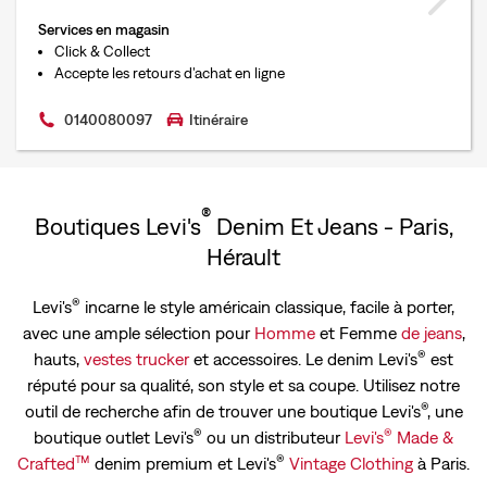
Services en magasin
Click & Collect
Accepte les retours d'achat en ligne
0140080097
Itinéraire
®
Boutiques Levi's
Denim Et Jeans - Paris,
Hérault
®
Levi's
incarne le style américain classique, facile à porter,
avec une ample sélection pour
Homme
et Femme
de jeans
,
®
hauts,
vestes trucker
et accessoires. Le denim Levi's
est
réputé pour sa qualité, son style et sa coupe. Utilisez notre
®
outil de recherche afin de trouver une boutique Levi's
, une
®
®
boutique outlet Levi's
ou un distributeur
Levi's
Made &
™
®
Crafted
denim premium et Levi's
Vintage Clothing
à Paris.