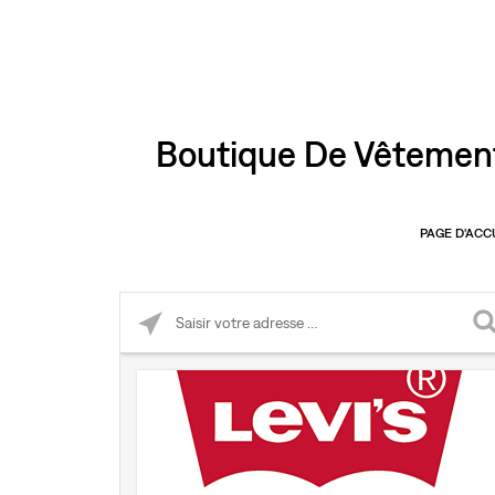
Boutique De Vêtement
PAGE D'ACC
Please enter City, State, or Zip Code