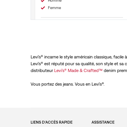
Homme
Femme
+33 1 39 541327
Itinéraire
Levi's® incarne le style américain classique, facil
Levi's® est réputé pour sa qualité, son style et sa
distributeur
Levi's® Made & Crafted™
denim prem
Vous portez des jeans. Vous en Levi's®.
LIENS D'ACCÈS RAPIDE
ASSISTANCE