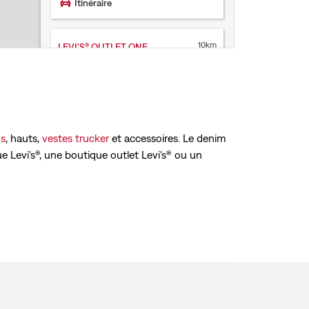
Itinéraire
10km
LEVI'S® OUTLET ONE NATION
LEVI'S® OUTLET
Centre Commercial One Nation 1 avenue du
Président Kennedy
78340 Les Clayes-sous-Bois
Ouvert aujourd’hui jusqu’à 20 h
s
, hauts,
vestes trucker
et accessoires. Le denim
Services en magasin
ue Levi's®, une boutique outlet Levi's® ou un
N'accepte pas les retours d'achat en
ligne
+33 01 30 57 10 27
Itinéraire