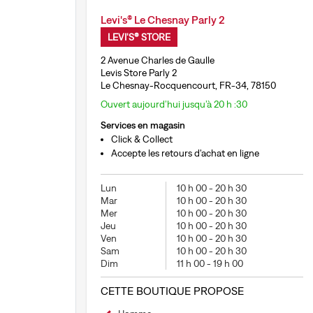
Levi's® Le Chesnay Parly 2
LEVI'S® STORE
2 Avenue Charles de Gaulle
Levis Store Parly 2
Le Chesnay-Rocquencourt, FR-34, 78150
Ouvert aujourd’hui jusqu’à 20 h :30
Services en magasin
Click & Collect
Accepte les retours d'achat en ligne
Lun
10 h 00
-
20 h 30
Mar
10 h 00
-
20 h 30
Mer
10 h 00
-
20 h 30
Jeu
10 h 00
-
20 h 30
Ven
10 h 00
-
20 h 30
Sam
10 h 00
-
20 h 30
Dim
11 h 00
-
19 h 00
CETTE BOUTIQUE PROPOSE