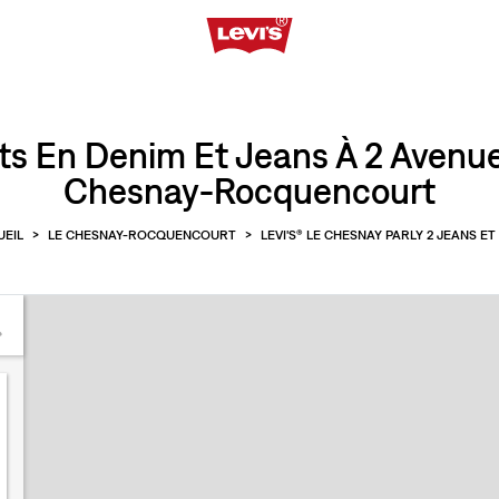
s En Denim Et Jeans À 2 Avenue 
Chesnay-Rocquencourt
UEIL
>
LE CHESNAY-ROCQUENCOURT
>
LEVI'S® LE CHESNAY PARLY 2 JEANS E