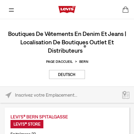
Boutiques De Vêtements En Denim Et Jeans |
Localisation De Boutiques Outlet Et
®
Distributeurs
PAGE D'ACCUEIL
>
BERN
DEUTSCH
Please enter City, State, or Zip Code
LEVI'S® BERN SPITALGASSE
LEVI'S® STORE