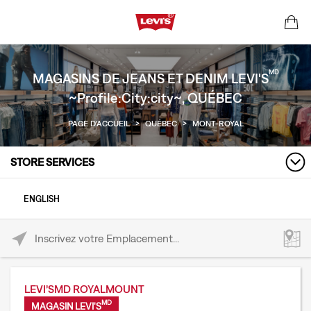
MD
MAGASINS DE JEANS ET DENIM LEVI'S
~Profile:City:city~, QUÉBEC
PAGE D'ACCUEIL
>
QUÉBEC
>
MONT-ROYAL
STORE SERVICES
ENGLISH
Please enter City, State, or Zip Code
LEVI’SMD ROYALMOUNT
MD
MAGASIN LEVI'S