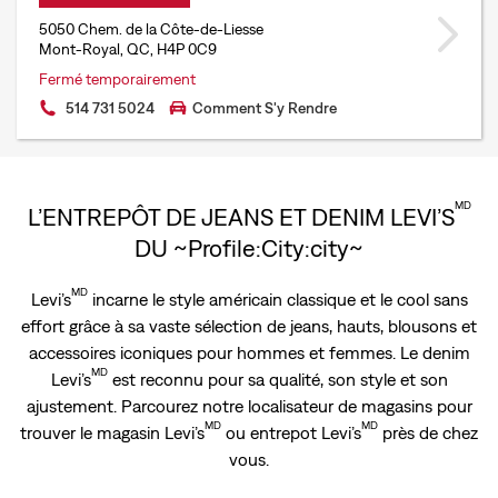
5050 Chem. de la Côte-de-Liesse
Mont-Royal, QC, H4P 0C9
Fermé temporairement
514 731 5024
Comment S'y Rendre
MD
L’ENTREPÔT DE JEANS ET DENIM LEVI’S
DU ~Profile:City:city~
MD
Levi’s
incarne le style américain classique et le cool sans
effort grâce à sa vaste sélection de jeans, hauts, blousons et
accessoires iconiques pour hommes et femmes. Le denim
MD
Levi’s
est reconnu pour sa qualité, son style et son
ajustement. Parcourez notre localisateur de magasins pour
MD
MD
trouver le magasin Levi’s
ou entrepot Levi’s
près de chez
vous.