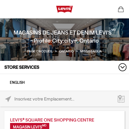
MD
MAGASINS DE JEANS ET DENIM LEVI'S
~Profile:City:city~, Ontario
PAGE D'ACCUEIL
>
ONTARIO
>
MISSISSAGUA
STORE SERVICES
ENGLISH
Please enter City, State, or Zip Code
LEVI'S® SQUARE ONE SHOPPING CENTRE
MD
MAGASIN LEVI'S