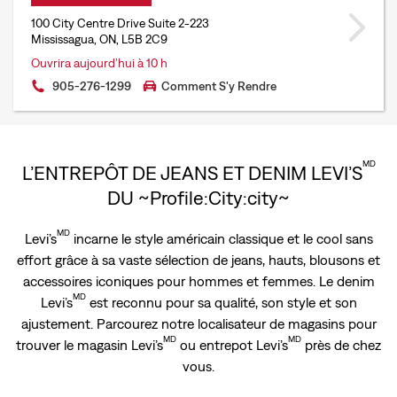
100 City Centre Drive Suite 2-223
Mississagua, ON, L5B 2C9
Ouvrira aujourd’hui à 10 h
905-276-1299
Comment S'y Rendre
MD
L’ENTREPÔT DE JEANS ET DENIM LEVI’S
DU ~Profile:City:city~
MD
Levi’s
incarne le style américain classique et le cool sans
effort grâce à sa vaste sélection de jeans, hauts, blousons et
accessoires iconiques pour hommes et femmes. Le denim
MD
Levi’s
est reconnu pour sa qualité, son style et son
ajustement. Parcourez notre localisateur de magasins pour
MD
MD
trouver le magasin Levi’s
ou entrepot Levi’s
près de chez
vous.