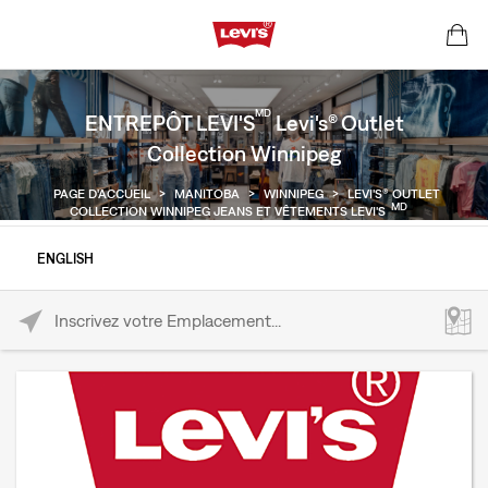
MD
ENTREPÔT LEVI'S
Levi's® Outlet
Collection Winnipeg
PAGE D'ACCUEIL
>
MANITOBA
>
WINNIPEG
>
LEVI'S® OUTLET
MD
COLLECTION WINNIPEG JEANS ET VÊTEMENTS LEVI'S
ENGLISH
Please enter City, State, or Zip Code