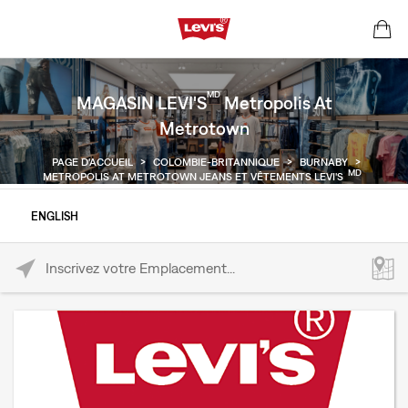
MD
MAGASIN LEVI'S
Metropolis At
Metrotown
PAGE D'ACCUEIL
>
COLOMBIE-BRITANNIQUE
>
BURNABY
>
MD
METROPOLIS AT METROTOWN JEANS ET VÊTEMENTS LEVI'S
ENGLISH
Please enter City, State, or Zip Code