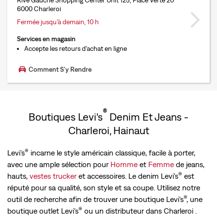
Rive Gauche Shopping Center Unit 125, Place Verte 20
6000 Charleroi
Fermée jusqu’à demain, 10 h
Services en magasin
Accepte les retours d'achat en ligne
Comment S'y Rendre
®
Boutiques Levi's
Denim Et Jeans -
Charleroi, Hainaut
®
Levi's
incarne le style américain classique, facile à porter,
avec une ample sélection pour
Homme
et
Femme
de jeans,
®
hauts,
vestes trucker
et accessoires. Le denim Levi's
est
réputé pour sa qualité, son style et sa coupe. Utilisez notre
®
outil de recherche afin de trouver une boutique Levi's
, une
®
boutique outlet Levi's
ou un distributeur dans Charleroi .