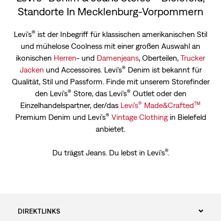
Standorte In Mecklenburg-Vorpommern
®
Levi's
ist der Inbegriff für klassischen amerikanischen Stil
und mühelose Coolness mit einer großen Auswahl an
ikonischen
Herren
- und
Damenjeans
, Oberteilen,
Trucker
®
Jacken
und Accessoires. Levi's
Denim ist bekannt für
Qualität, Stil und Passform. Finde mit unserem Storefinder
®
®
den Levi's
Store, das Levi's
Outlet oder den
®
™
Einzelhandelspartner, der/das
Levi's
Made&Crafted
®
Premium Denim und Levi's
Vintage Clothing
in Bielefeld
anbietet.
®
Du trägst Jeans. Du lebst in Levi's
.
DIREKTLINKS