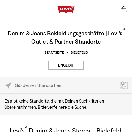
®
Denim & Jeans Bekleidungsgeschäfte | Levi's
Outlet & Partner Standorte
STARTSEITE
>
BIELEFELD
ENGLISH
Please enter City, State, or Zip Code
Es gibt keine Standorte, die mit Deinen Suchkriterien
übereinstimmen. Bitte verfeinere die Suche.
®
Levi's
Denim & Jeans Stores – Bielefeld,