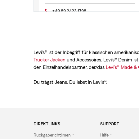
+49 89 2423 1798
Wegbeschreibung anzeigen
Levi's® ist der Inbegriff für klassischen amerika
Trucker Jacken
und Accessoires. Levi's® Denim ist
den Einzelhandelspartner, der/das
Levi's® Made &
Du trägst Jeans. Du lebst in Levi's®.
DIREKTLINKS
SUPPORT
Rückgaberichtlinien
Hilfe