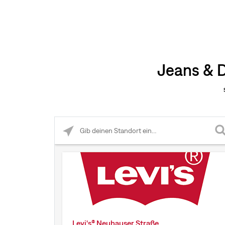
Jeans & D
Please enter City, State, or Zip Code
Levi's® Neuhauser Straße