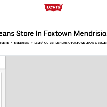
eans Store In Foxtown Mendrisio
TSEITE
>
MENDRISIO
>
LEVI'S® OUTLET MENDRISIO FOXTOWN JEANS & BEKLE