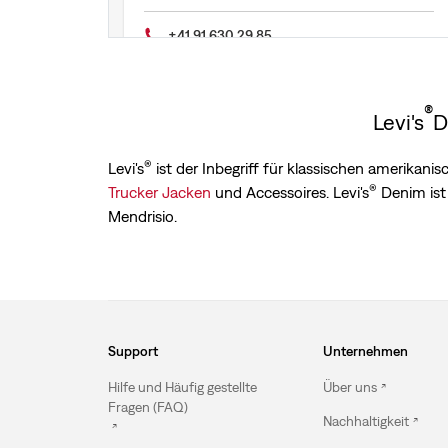
+41 91 630 29 85
Wegbeschreibung anzeigen
®
Levi's
D
®
Levi's
ist der Inbegriff für klassischen amerikan
®
Trucker Jacken
und Accessoires. Levi's
Denim ist 
Mendrisio.
Support
Unternehmen
Hilfe und Häufig gestellte
Über uns
Fragen (FAQ)
Nachhaltigkeit