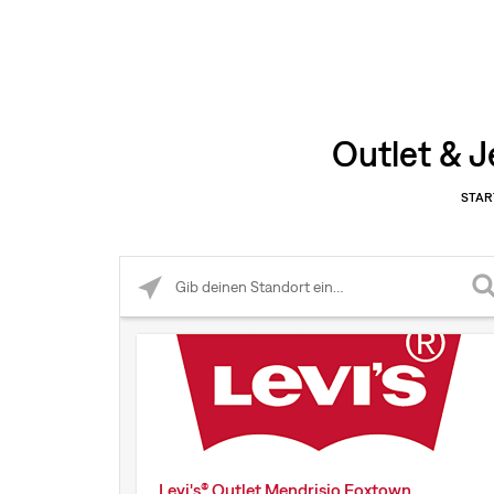
Outlet & J
STAR
Please enter City, State, or Zip Code
Levi's® Outlet Mendrisio Foxtown