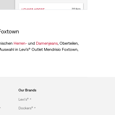
35.1km
LEVI'S® ARESE
LEVI'S® STORE
Via Giuseppe Eugenio Luraghi
20044 Arese
 Foxtown
Heute geöffnet bis 10 Uhr
Filialservice
onischen
Herren-
und
Damenjeans
, Oberteilen,
Click & Collect
 Auswahl in Levi's® Outlet Mendrisio Foxtown,
Akzeptieren Rücksendungen von
Online-Bestellungen
+39 02 9387 6099
Wegbeschreibung anzeigen
Our Brands
Levi's®
Dockers®