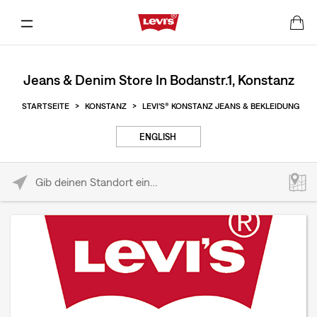
Jeans & Denim Store In Bodanstr.1, Konstanz
STARTSEITE
>
KONSTANZ
>
LEVI'S® KONSTANZ JEANS & BEKLEIDUNG
ENGLISH
Please enter City, State, or Zip Code