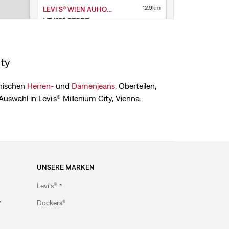
12.9km
LEVI'S® WIEN AUHOF CENTER
LEVI'S® STORE
Albert-Schweitzer-Gasse 6, unit 30
1140 Wien
Geschlossen bis morgen um 9 Uhr
ity
Filialservice
Akzeptieren keine Rücksendungen
onischen
Herren-
und
Damenjeans
, Oberteilen,
von Online-Bestellungen
uswahl in Levi's® Millenium City, Vienna.
004313460265
Wegbeschreibung anzeigen
UNSERE MARKEN
Levi's®
Dockers®