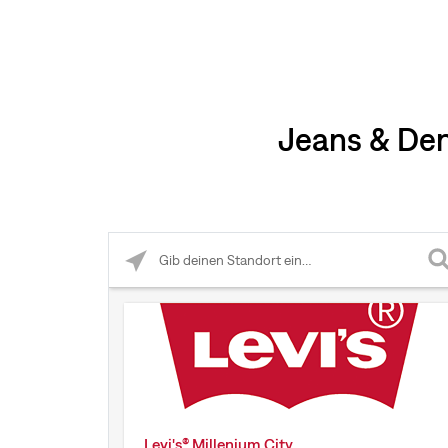
Jeans & Den
Please enter City, State, or Zip Code
Levi's® Millenium City