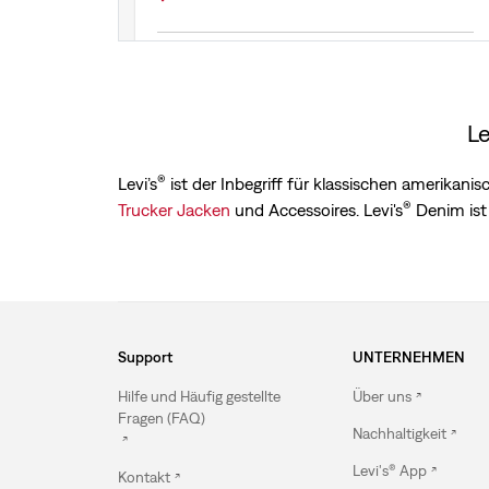
+43 1890 9814
Wegbeschreibung anzeigen
Le
®
Levi’s
ist der Inbegriff für klassischen amerikan
®
Trucker Jacken
und Accessoires. Levi's
Denim ist 
Support
UNTERNEHMEN
Hilfe und Häufig gestellte
Über uns
Fragen (FAQ)
Nachhaltigkeit
Levi's® App
Kontakt