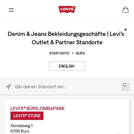
®
Denim & Jeans Bekleidungsgeschäfte | Levi's
Outlet & Partner Standorte
STARTSEITE
>
BURS
ENGLISH
Please enter City, State, or Zip Code
LEVI'S® BÜRS ZIMBAPARK
LEVI'S® STORE
Almteilweg 1
6706 Burs